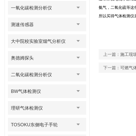
一氧化碳检测分析仪
氨气，二氧化硫等这
所以买得气体检测仪
测速传感器
大中院校实验室烟气分析仪
上一篇：
施工现
奥德姆探头
下一篇：
可燃气
二氧化碳检测分析仪
BW气体检测仪
理研气体检测仪
TOSOKU东侧电子手轮