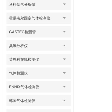
马杜烟气分析仪
霍尼韦尔固定气体检测仪
GASTEC检测管
臭氧分析仪
英思科在线检测仪
气体检测仪
ENNIX气体检测仪
韩国气体检测仪