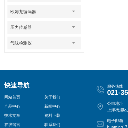
欧姆龙编码器
压力传感器
气味检测仪
快速导航
服务热线
021-3
网站首页
关于我们
公司地址
产品中心
新闻中心
上海杨浦区控
技术文章
资料下载
电子邮箱
在线留言
联系我们
huaming1