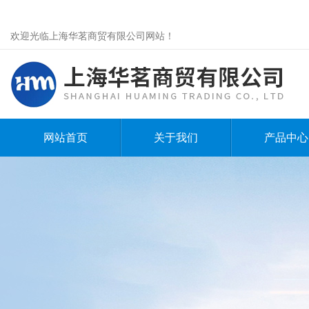
欢迎光临上海华茗商贸有限公司网站！
网站首页
关于我们
产品中心