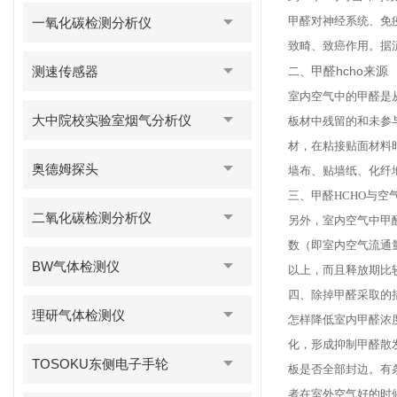
甲醛对神经系统、免
一氧化碳检测分析仪
致畸、致癌作用。据
测速传感器
甲醛hcho来源
二、
室内空气中的甲醛是
大中院校实验室烟气分析仪
板材中残留的和未参
材，在粘接贴面材料
奥德姆探头
墙布、贴墙纸、化纤
三、甲醛HCHO与空
二氧化碳检测分析仪
另外，室内空气中甲
数（即室内空气流通
BW气体检测仪
以上，而且释放期比
四、除掉甲醛采取的
理研气体检测仪
怎样降低室内甲醛浓
化，形成抑制甲醛散
TOSOKU东侧电子手轮
板是否全部封边。有
者在室外空气好的时