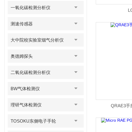
一氧化碳检测分析仪
L
测速传感器
大中院校实验室烟气分析仪
奥德姆探头
二氧化碳检测分析仪
BW气体检测仪
理研气体检测仪
QRAE3
TOSOKU东侧电子手轮