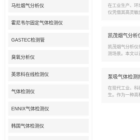
马杜烟气分析仪
在工业生产、环
仪凭借其高灵敏
霍尼韦尔固定气体检测仪
凯茂烟气分析
GASTEC检测管
凯茂烟气分析仪
测场景。本文以
臭氧分析仪
英思科在线检测仪
泵吸气体检测
在现代工业、科
气体检测仪
生。作为一种高
ENNIX气体检测仪
韩国气体检测仪