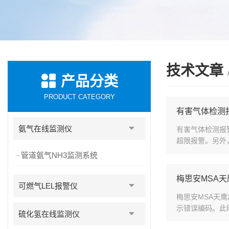
技术文章
产品分类
PRODUCT CATEGORY
有害气体检测
氨气在线监测仪
有害气体检测报
超限报警。另外
管道氨气NH3监测系统
梅思安MSA天
可燃气LEL报警仪
梅思安MSA天鹰
示错误编码。此时
硫化氢在线监测仪