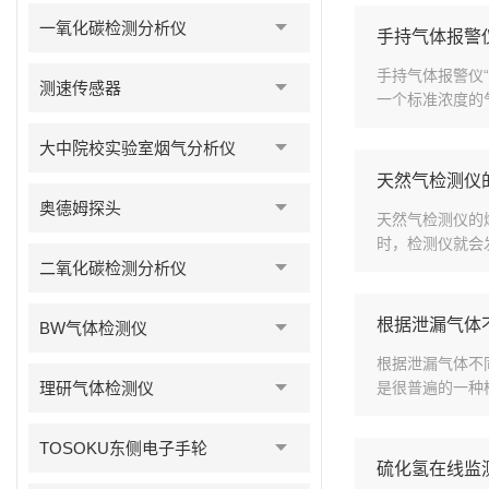
一氧化碳检测分析仪
手持气体报警
手持气体报警仪
测速传感器
一个标准浓度的
大中院校实验室烟气分析仪
天然气检测仪
奥德姆探头
天然气检测仪的
时，检测仪就会
二氧化碳检测分析仪
根据泄漏气体
BW气体检测仪
根据泄漏气体不
理研气体检测仪
是很普遍的一种
TOSOKU东侧电子手轮
硫化氢在线监