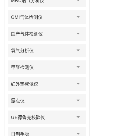
MRU烟气分析仪
GMI气体检测仪
国产气体检测仪
氧气分析仪
甲醛检测仪
红外热成像仪
露点仪
GE德鲁克校验仪
日制手脉