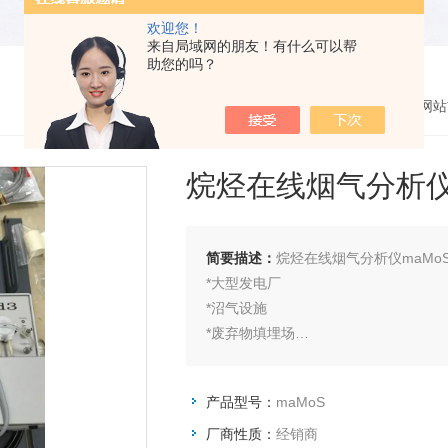
欢迎您！
来自局域网的朋友！有什么可以帮
助您的吗？
您的位置：
网站
烷烃在线烟气分析
简要描述：
烷烃在线烟气分析仪maMo
*大型发电厂
*沼气设施
*废弃物填埋场
*温室
*燃烧系统的在线控制
产品型号：
maMoS
*焚化设施
厂商性质：
经销商