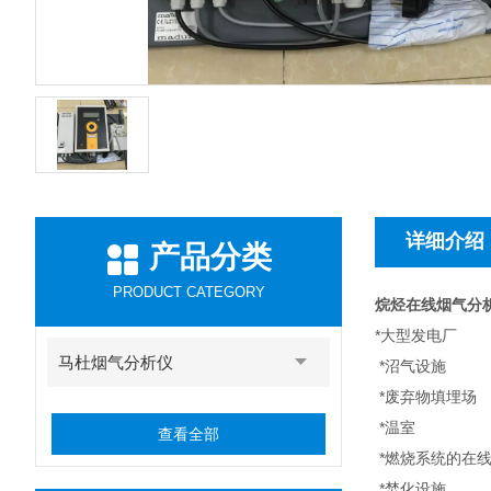
详细介绍
产品分类
PRODUCT CATEGORY
烷烃在线烟气分
*
大型发电厂
马杜烟气分析仪
*
沼气设施
*
废弃物填埋场
*
温室
查看全部
*
燃烧系统的在
*
焚化设施