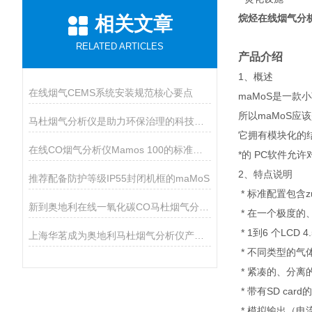
烷烃在线烟气分
相关文章
RELATED ARTICLES
产品介绍
1
、概述
在线烟气CEMS系统安装规范核心要点
maMoS
是一款小
所以maMoS应
马杜烟气分析仪是助力环保治理的科技利器
它拥有模块化的结
在线CO烟气分析仪Mamos 100的标准配置及通讯
*的 PC软件
2
、特点说明
推荐配备防护等级IP55封闭机框的maMoS
*
标准配置包含z
新到奥地利在线一氧化碳CO马杜烟气分析仪
*
在一个极度的、
* 1
到6 个LCD 
上海华茗成为奥地利马杜烟气分析仪产品代理商
*
不同类型的气
*
紧凑的、分离
*
带有SD ca
*
模拟输出（电