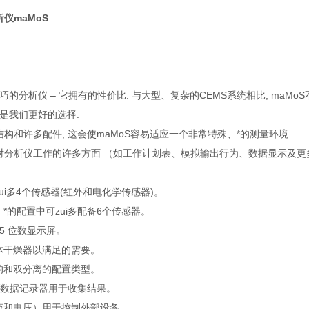
析仪
maMoS
巧的分析仪 – 它拥有的性价比. 与大型、复杂的CEMS系统相比, ma
该是我们更好的选择.
构和许多配件, 这会使maMoS容易适应一个非常特殊、*的测量环境.
允许对分析仪工作的许多方面 （如工作计划表、模拟输出行为、数据显示及
ui多4个传感器(红外和电化学传感器)。
*的配置中可zui多配备6个传感器。
4.5 位数显示屏。
体干燥器以满足的需要。
的和双分离的配置类型。
rd的数据记录器用于收集结果。
流和电压）用于控制外部设备。