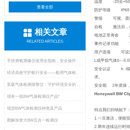
-20
+50
温度
至
查看全部
IP68
防护等级
警报
可视、震
自检
激活后，
相关文章
电池正常寿命
RELATED ARTICLES
7
事件记录功能
用户选项
可设
L
0---5
手持测氧测爆仪使用全指南，安全操作与维护的九大核心要点
或甲烷气体
h: I
安全认证
经济高效守护航行安全——船用气体检测仪开启有毒气体防护新篇章
求。
泵吸气体检测报警仪：守护环境安全的智能卫士
2
安全期
年质保
Honeywell BW 
现有一批BW气体检测仪产品*
现货BW气体检测仪种类及产品
特点我们归纳如下
1.
一旦激活，便能
图解加拿大BW五合一检测仪
2.
两年连续运行时