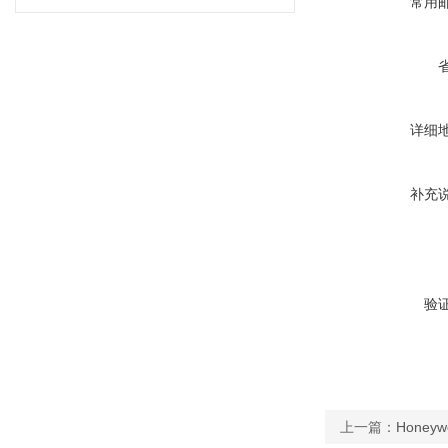
常用
详细
补充
验
上一篇：
Honey