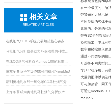
标准配置包含zui多
在一个极度的、*的
带背光的大显示屏，
相关文章
不同类型的气体干
RELATED ARTICLES
紧凑的、分离的和
带有SD卡的数据记
在线烟气CEMS系统安装规范核心要点
模拟输出（电流和
数字和模拟输入传递
马杜烟气分析仪是助力环保治理的科技利器
通过不同类型的接口与P
在线CO烟气分析仪Mamos 100的标准配置及通讯
可选择不同类型的工
*的 PC程序用于
推荐配备防护等级IP55封闭机框的maMoS
大量的配件以供选
新到奥地利在线一氧化碳CO马杜烟气分析仪
可与加热管一同工作。
可通过modbus 
上海华茗成为奥地利马杜烟气分析仪产品代理商
maMoS