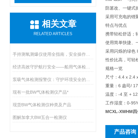
防篡改、一键式
采用可充电的锂
相关文章
特点与优点
RELATED ARTICLES
携带轻松舒适；
使用简单快捷、
采用闪烁的绿色 I
手持测氧测爆仪使用全指南，安全操作与维护的九大核心要点
性价比高，可轻
经济高效守护航行安全——船用气体检测仪开启有毒气体防护新篇章
规格一览
尺寸：4.4 x 2.4 x
泵吸气体检测报警仪：守护环境安全的智能卫士
重量：6 盎司/ 17
现有一批BW气体检测仪产品*
温度：-4 至 + 122
工作湿度：0-9
现货BW气体检测仪种类及产品
MCXL-XWHM
图解加拿大BW五合一检测仪
产品咨询