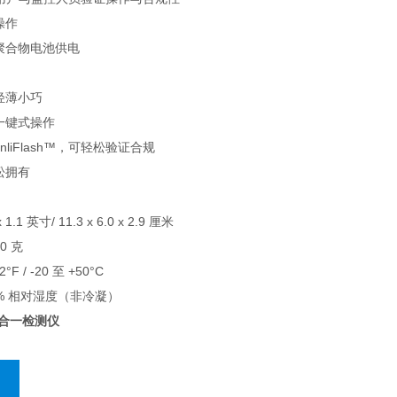
操作
聚合物电池供电
轻薄小巧
一键式操作
nliFlash™，可轻松验证合规
松拥有
 1.1 英寸/ 11.3 x 6.0 x 2.9 厘米
0 克
°F / -20 至 +50°C
5% 相对湿度（非冷凝）
四合一检测仪