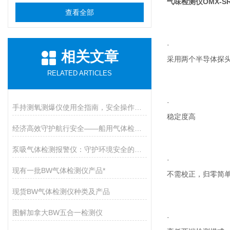
气味检测仪OMX-S
查看全部
·
相关文章
采用两个半导体探
RELATED ARTICLES
·
手持测氧测爆仪使用全指南，安全操作与维护的九大核心要点
稳定度高
经济高效守护航行安全——船用气体检测仪开启有毒气体防护新篇章
泵吸气体检测报警仪：守护环境安全的智能卫士
·
现有一批BW气体检测仪产品*
不需校正，归零简
现货BW气体检测仪种类及产品
图解加拿大BW五合一检测仪
·