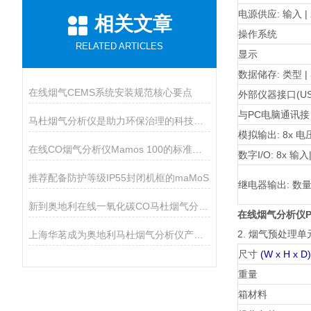
电源供应: 输入 |
相关文章
操作系统
RELATED ARTICLES
显示
数据储存: 类型 |
在线烟气CEMS系统安装规范核心要点
外部仪器接口(US
与PC电脑通讯接
马杜烟气分析仪是助力环保治理的科技利器
模拟输出: 8x 电压
在线CO烟气分析仪Mamos 100的标准配置及通讯
数字I/O: 8x 输入
推荐配备防护等级IP55封闭机框的maMoS
继电器输出: 数量 
新到奥地利在线一氧化碳CO马杜烟气分析仪
在线烟气分析仪Ph
2. 烟气预处理单元
上海华茗成为奥地利马杜烟气分析仪产品代理商
尺寸
(W x H x D)
重量
箱材料