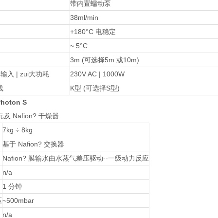
带内置蠕动泵
38ml/min
+180°C 电稳定
~ 5°C
3m (可选择5m 或10m)
入 | zui大功耗
230V AC | 1000W
线
K型 (可选择S型)
oton S
及 Nafion? 干燥器
7kg ÷ 8kg
基于 Nafion? 交换器
Nafion? 膜输水由水蒸气差压驱动--一级动力反应
n/a
1 分钟
压
~500mbar
n/a