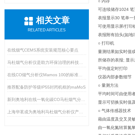
○ 内存
可连续储存1024 
表报显示30 笔单
相关文章
可使用显示屏/打印
RELATED ARTICLES
表报附有抬头(如地
○ 打印机
在线烟气CEMS系统安装规范核心要点
量测结果如实时值
所储存的表报; 显
马杜烟气分析仪是助力环保治理的科技利器
平均值定时打印
在线CO烟气分析仪Mamos 100的标准配置及通讯
仪器内部参数细节
○ 量测方法
推荐配备防护等级IP55封闭机框的maMoS
平均时间可由使用者修
新到奥地利在线一氧化碳CO马杜烟气分析仪
显示可切换实时值
○ 气体传感器技术
上海华茗成为奥地利马杜烟气分析仪产品代理商
藉由温度及交叉灵
由一氧化氮转算氮