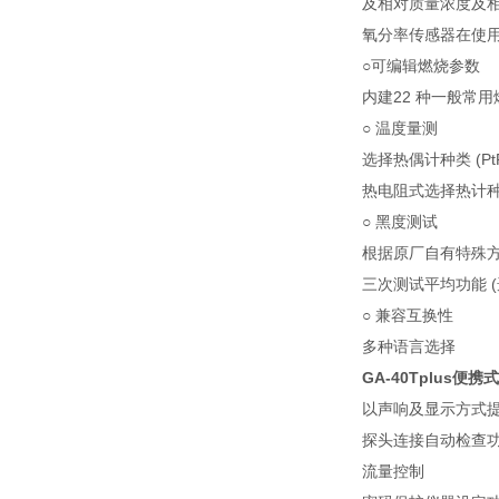
及相对质量浓度及
氧分率传感器在使
○可编辑燃烧参数
内建22 种一般常
○ 温度量测
选择热偶计种类 (PtRh-P
热电阻式选择热计种类 (P
○ 黑度测试
根据原厂自有特殊
三次测试平均功能 (
○ 兼容互换性
多种语言选择
GA-40Tplus便
以声响及显示方式
探头连接自动检查
流量控制