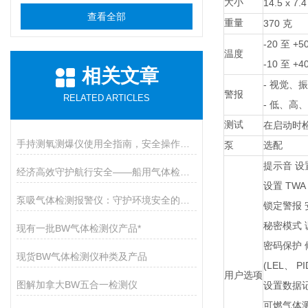
大小
14.5 x 7.4
查看全部
重量
370
克
-20
+5
至
温度
-10
+40
至
相关文章
-
视觉、振
警报
RELATED ARTICLES
-
低、高、
测试
在启动时
手持测氧测爆仪使用全指南，安全操作与维护的九大核心要点
泵
选配
提示音
设
经济高效守护航行安全——船用气体检测仪开启有毒气体防护新篇章
TWA
设置
泵吸气体检测报警仪：守护环境安全的智能卫士
锁定警报
秘密模式
现有一批BW气体检测仪产品*
密码保护
现货BW气体检测仪种类及产品
(LEL
PI
、
用户选项
图解加拿大BW五合一检测仪
设置数据
可燃气体