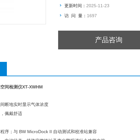
更新时间：
2025-11-23
访 问 量：
1697
产品咨询
闭空间检测仪
XT-XWHM
不间断地实时显示气体浓度
便，佩戴舒适
BW MicroDock II
准程序；与
自动测试和校准站兼容