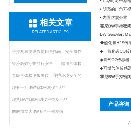
•
启动时对传感
•
明亮的广角可
•
内置防震外罩
相关文章
霍尼BW手持密
RELATED ARTICLES
BW GasAlert Max
H2S
◆
硫化氢
传
CO
手持测氧测爆仪使用全指南，安全操作与维护的九大核心要点
◆
一氧化碳
传
O2
◆
氧气
传感器
经济高效守护航行安全——船用气体检测仪开启有毒气体防护新篇章
◆
可燃气体传感
泵吸气体检测报警仪：守护环境安全的智能卫士
霍尼BW手持密
现有一批BW气体检测仪产品*
现货BW气体检测仪种类及产品
产品咨询
图解加拿大BW五合一检测仪