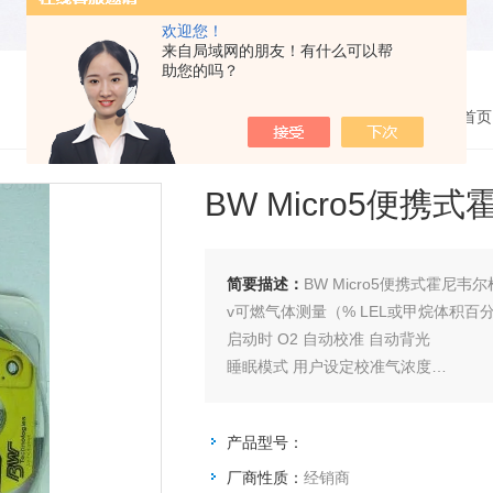
欢迎您！
来自局域网的朋友！有什么可以帮
助您的吗？
您的位置：
网站首页
BW Micro5便携
简要描述：
BW Micro5便携式霍尼韦
v可燃气体测量（% LEL或甲烷体积百
启动时 O2 自动校准 自动背光
睡眠模式 用户设定校准气浓度
校准到期锁定 日常冲击测试
语言选择 （5） 高精度
产品型号：
厂商性质：
经销商