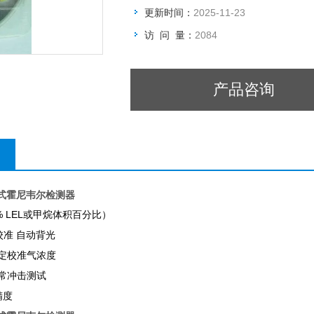
更新时间：
2025-11-23
访 问 量：
2084
产品咨询
便携式霍尼韦尔检测器
% LEL
或甲烷体积百分比）
校准
自动背光
定校准气浓度
常冲击测试
精度