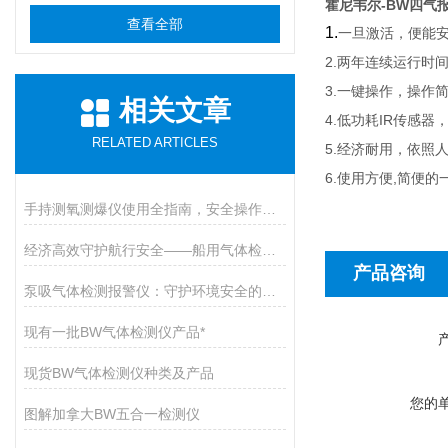
霍尼韦尔-BW四气报警
查看全部
1.
一旦激活，便能
2.
两年连续运行时
3.
一键操作，操作
相关文章
4.
IR
低功耗
传感器
RELATED ARTICLES
5.
经济耐用，依照
6.
,
使用方便
简便的
手持测氧测爆仪使用全指南，安全操作与维护的九大核心要点
经济高效守护航行安全——船用气体检测仪开启有毒气体防护新篇章
产品咨询
泵吸气体检测报警仪：守护环境安全的智能卫士
现有一批BW气体检测仪产品*
现货BW气体检测仪种类及产品
您的
图解加拿大BW五合一检测仪