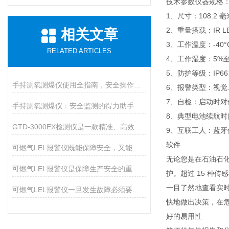
技术参数仪器规格
1、尺寸：108.2 毫
2、重量搭载：IR L
相关文章
3、工作温度：-40°C
RELATED ARTICLES
4、工作湿度：5%至
5、防护等级：IP66、
手持测氧测爆仪使用全指南，安全操作与维护的九大核心要点
6、报警类型：视觉、
7、自检：启动时对
手持测氧测爆仪：安全监测的得力助手
8、典型电池续航时间：
GTD-3000EX检测仪是一款精准、高效的环境安全卫士
9、互联工人：蓝牙低
软件
可燃气LEL报警仪既能保障安全，又能预防火灾
无论您是在石油石化、
可燃气LEL报警仪是保障生产安全的重要设备
护。超过 15 种传
一目了然地查看实时气
可燃气LEL报警仪一旦发生故障必须要及时排除
快地做出决策，在危险
好的易用性