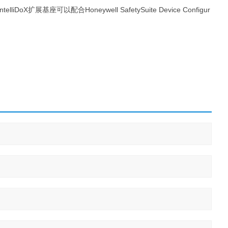
ntelliDoX扩展基座可以配合Honeywell SafetySuite Device Configur