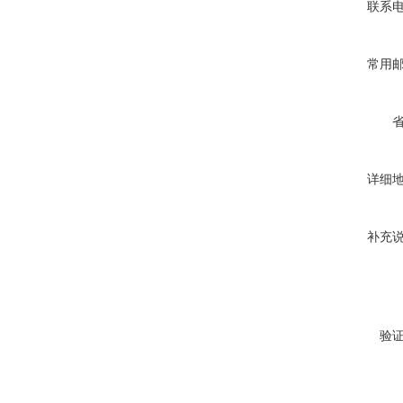
联系
常用
详细
补充
验