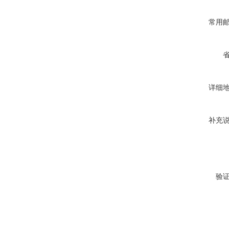
常用
详细
补充
验