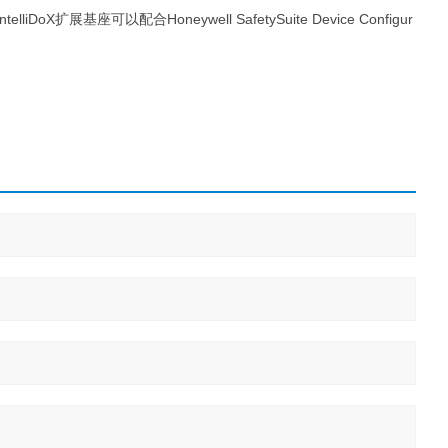
ntelliDoX扩展基座可以配合Honeywell SafetySuite Device Configur