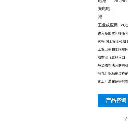
电池
20 小时
充电电
池
工业或应用
- V
进入受限空间呼吸
灾害/国土安全检测
工业卫生和受限空
航空业（翼舱入口） 
垃圾掩埋法分解有
油气行业精炼过程
化工厂潜在危害的
产品咨询