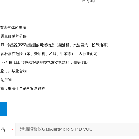
15 小时
OC有害气体的来源
和需氧细菌的分解
 LEL 传感器所不能检测的可燃物质（柴油机、汽油蒸汽、松节油等）
间多种潜在危险（苯、柴油机、乙醇、甲苯等），因行业而定
不可由 LEL 传感器检测的喷气发动机燃料，需要 PID
机物，排放化合物
的副产物
数量，取决于产品和制造过程
产品：