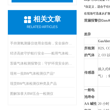
*自定义，适合于任
在现场可迅速从扩
相关文章
泄漏报警仪GasAler
RELATED ARTICLES
差异
GasAler
手持测氧测爆仪使用全指南，安全操作与维护的九大核心要点
所检测
H2S, CO
经济高效守护航行安全——船用气体检测仪开启有毒气体防护新篇章
的气体
2, O3
泵吸气体检测报警仪：守护环境安全的智能卫士
插入式
传感器
现有一批BW气体检测仪产品*
气）；催
现货BW气体检测仪种类及产品
一般电
图解加拿大BW五合一检测仪
池寿命
AA 碱性
20 小时