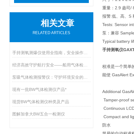
重量：2.9 盎司/ 
报警:低、高、S
相关文章
Tests: Sensor int
RELATED ARTICLES
泵：兼容 Sampl
Typical battery li
手持测氧仪GAXT
手持测氧测爆仪使用全指南，安全操作与维护的九大核心要点
经济高效守护航行安全——船用气体检测仪开启有毒气体防护新篇章
校准是一个简单的自动
能使 GasAler
泵吸气体检测报警仪：守护环境安全的智能卫士
现有一批BW气体检测仪产品*
Additional GasAl
Tamper-proof set
现货BW气体检测仪种类及产品
Continuous LCD 
图解加拿大BW五合一检测仪
Compact and lig
防水
简易的自动校准程序；与