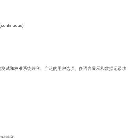
 (continuous)
oDock II 自动测试和校准系统兼容。广泛的用户选项、多语言显示和数据记录功
和校准站兼容