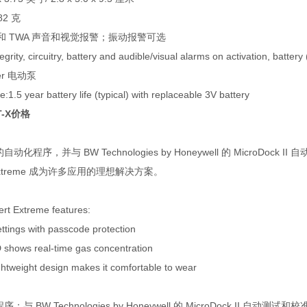
82 克
 和 TWA 声音和视觉报警；振动报警可选
egrity, circuitry, battery and audible/visual alarms on activation, battery
er 电动泵
fe:1.5 year battery life (typical) with replaceable 3V battery
-X价格
化程序，并与 BW Technologies by Honeywell 的 Micr
t Extreme 成为许多应用的理想解决方案。
ert Extreme features:
tings with passcode protection
shows real-time gas concentration
htweight design makes it comfortable to wear
 BW Technologies by Honeywell 的 MicroDock II 自动测试