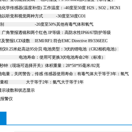
学传感器(温度补偿) 工作温度：-40度至50度 H2S，SO2，HCN1
以听觉和视觉两种方式 -30度至50度CO1
 -20度至50%其他有毒气体和氧气
广角警报透镜和两个红色 IP等级：高防水性IP66/67防护等级
D读数 IEMI/RF1:符合EMC Directive 89/336EEC
仪0.25米处高达95分贝 电池类型：3伏的锂电池（CR2相机电池）
池寿命：使用可更换3伏电池寿命2年（标准）
钟（现场可选择开关）体积重量：28*50*95毫米/82克
池电量，关闭警告，传感 传感器使用寿命：有毒气体大于等于3年：氧气
程 大于等于2年：氨气大于等于1年
显示读数和状态显示
氧气报警仪