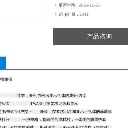
更新时间：
2025-11-25
访 问 量：
2041
产品咨询
氧气报警仪
数：开机自检后显示气体的成分/浓度
定与归零 TWA/S可按要求记录和显示
时/报警时/用户按下 峰值：按要求记录和显示于气体的暴露值
动打开 一般规格：坚固的合成材料，一体化的防震护套
动）全功能自测试 相对湿度：5-95%RH相对湿度（非冷凝）