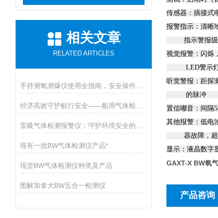
传感器：插接式电化
报警指示：清晰地
相关文章
指示警报级别
RELATED ARTICLES
视觉报警：闪烁，
LED警示灯及警报LC
听觉警报：距探测
手持测氧测爆仪使用全指南，安全操作与维护的九大核心要点
的脉冲 电
经济高效守护航行安全——船用气体检测仪开启有毒气体防护新篇章
置信嘟音：间隔5秒
其他报警：低电
泵吸气体检测报警仪：守护环境安全的智能卫士
器故障，超量
现有一批BW气体检测仪产品*
显示：液晶数字
GAXT-X BW
现货BW气体检测仪种类及产品
图解加拿大BW五合一检测仪
产品咨询