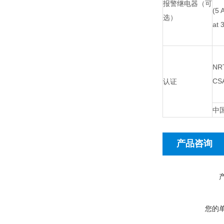
报警继电器（可
(5 
选）
at 
NRT
CS
认证
中国
产品咨询
您的