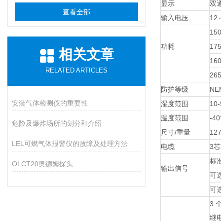
显示
双
查看全部
输入电压
12
15
功耗
1
相关文章
16
RELATED ARTICLES
26
防护等级
NEM
安装气体检测仪的重要性
湿度范围
10
温度范围
-40
危险及爆炸场所的划分和介绍
尺寸/重量
127
LEL可燃气体报警仪的故障及处理方法
电缆
3
标
OLCT20奥德姆探头
输出信号
可选
可
3 
继