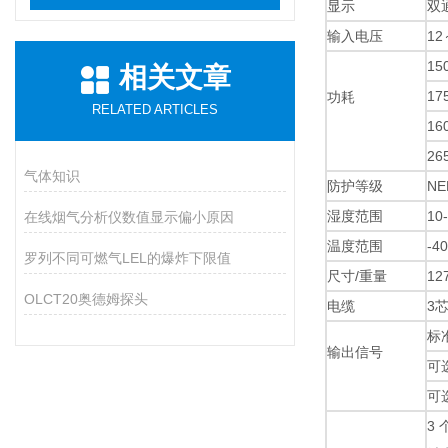
显示
双
输入电压
1
1
相关文章
1
功耗
RELATED ARTICLES
1
2
气体知识
防护等级
NE
湿度范围
10
在线烟气分析仪数值显示偏小原因
温度范围
-4
罗列不同可燃气LEL的爆炸下限值
尺寸/重量
127
OLCT20奥德姆探头
电缆
3
标
输出信号
可选
可
3