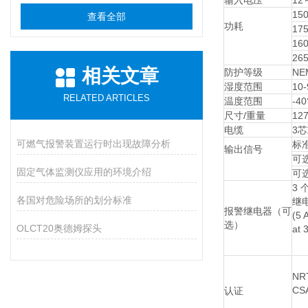
输入电压
12
15
查看全部
功耗
1
16
26
相关文章
防护等级
NEM
湿度范围
10
RELATED ARTICLES
温度范围
-40
尺寸/重量
127
电缆
3
可燃气报警装置运行时出现故障分析
标
输出信号
可选
固定气体监测仪应用的环境介绍
可
3 
各国对危险场所的划分标准
继
报警继电器（可
(5 
选）
OLCT20奥德姆探头
at 
NRT
CS
认证