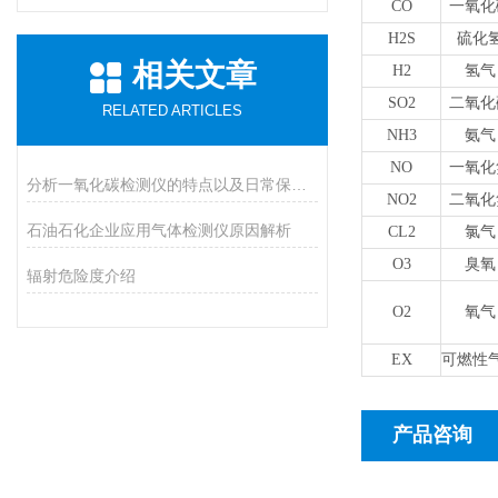
CO
一氧化
H2S
硫化
相关文章
H2
氢气
SO2
二氧化
RELATED ARTICLES
NH3
氨气
NO
一氧化
分析一氧化碳检测仪的特点以及日常保养措施
NO2
二氧化
石油石化企业应用气体检测仪原因解析
CL2
氯气
O3
臭氧
辐射危险度介绍
O2
氧气
EX
可燃性
产品咨询