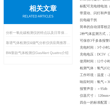
标配可充电锂电池（
相关文章
带震动
、闪灯和声
RELATED ARTICLES
抗电磁干扰
简单的自动
清零校
分析一氧化碳检测仪的特点以及日常保养措施
2种气体监测方式
，
可保存
3
千多条报警
靠谱气体检测仪&烟气分析仪供应商推荐（进口Vs国产）
充电时间：3个小时
BW新款气体检测仪GasAlert Quattro介绍
充电电压：DC5V
使用时间：12个小
检测气体：氧气(O2
工作环境：温度：
-
响应时间：氧气＜30
报警声音：＞95db
仪器尺寸： 120mm×
四合一的标准配置