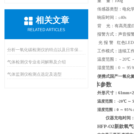
重 量：100g
传感器类型：电化
响应时间：
≤40s
相关文章
背 光：有高亮度
RELATED ARTICLES
报警方式：声音报警 
光 报 警 红色L
分析一氧化碳检测仪的特点以及日常保养措施
工作模式：连续工作8
温度范围：－20℃ ～
气体检测仪专业名词解释及介绍
湿度范围：0 ～ 9
气体监测仪检测点选定及选型
便携式国产一氧化氮
基本参数
外形尺寸：
61mm
×
2
温度范围： -20℃ ～ 
湿度范围：0 ～ 95% 
仪器充电时间
HFP-O2新款氧