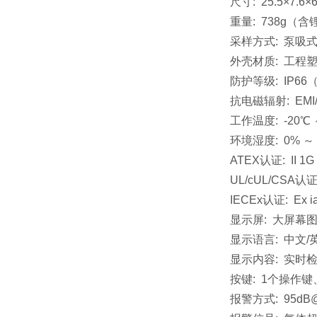
尺寸: 25.5×7.6×6
重量: 738g（
采样方式: 泵吸
外壳材质: 工程
防护等级: IP6
抗电磁辐射: EMI/R
工作温度: -20℃ 
环境湿度: 0% 
ATEX认证: II 1G E
UL/cUL/CSA认证: Cl
IECEx认证: Ex ia
显示屏: 大屏幕
显示语言: 中文/
显示内容: 实时
按键: 1个操作
报警方式: 95dB