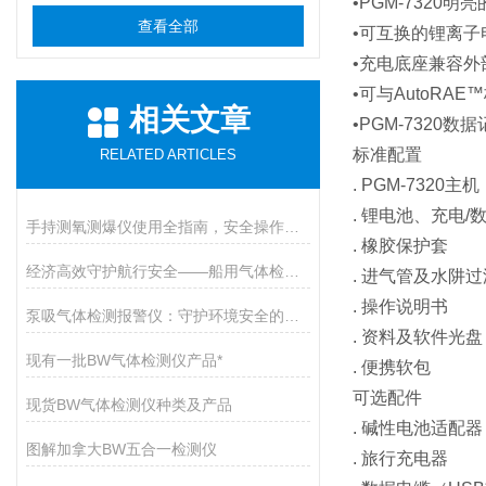
•PGM-7320
查看全部
•可互换的锂离子
•充电底座兼容外
•可与AutoRA
相关文章
•PGM-7320
标准配置
RELATED ARTICLES
. PGM-7320
. 锂电池、充电/
手持测氧测爆仪使用全指南，安全操作与维护的九大核心要点
. 橡胶保护套
经济高效守护航行安全——船用气体检测仪开启有毒气体防护新篇章
. 进气管及水阱
. 操作说明书
泵吸气体检测报警仪：守护环境安全的智能卫士
. 资料及软件光盘
现有一批BW气体检测仪产品*
. 便携软包
可选配件
现货BW气体检测仪种类及产品
. 碱性电池适配器
图解加拿大BW五合一检测仪
. 旅行充电器