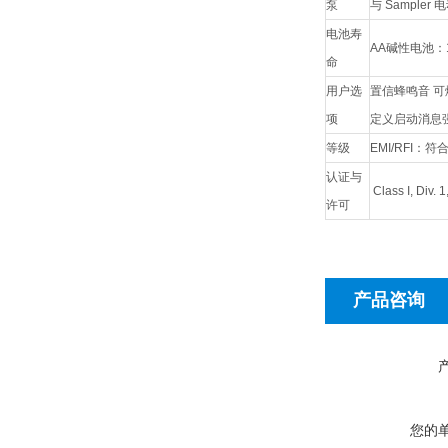
泵
与 Sample
电池寿
AA
碱性电池：14
命
用户选
置信蜂鸣音 可
项
定义启动消息
等级
EMI/RFI
：符合 E
认证与
Class I, Div. 1
许可
产品咨询
您的