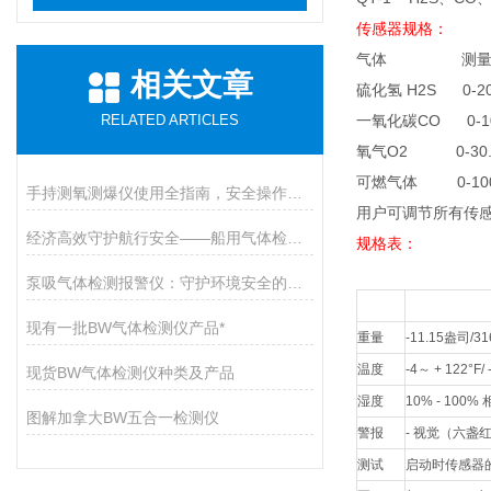
传感器规格：
气体 测量范
相关文章
硫化氢 H2S 0-20
RELATED ARTICLES
一氧化碳CO 0-10
氧气O2 0-30
可燃气体 0-100
手持测氧测爆仪使用全指南，安全操作与维护的九大核心要点
用户可调节所有传
经济高效守护航行安全——船用气体检测仪开启有毒气体防护新篇章
规格表：
泵吸气体检测报警仪：守护环境安全的智能卫士
尺寸
5.1 x 3.2 x 1.9
现有一批BW气体检测仪产品*
重量
-11.15
盎司/3
温度
-4
～ + 122°F/
现货BW气体检测仪种类及产品
湿度
10% - 100%
图解加拿大BW五合一检测仪
警报
-
视觉（六盏红
测试
启动时传感器