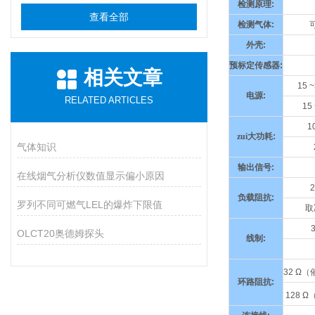
检测原理
:
查看全部
检测气体
:
外壳
:
预标定传感器
:
相关文章
15 
电源
:
RELATED ARTICLES
15
1
zui大功耗
:
气体知识
输出信号
:
在线烟气分析仪数值显示偏小原因
2
负载阻抗
:
罗列不同可燃气LEL的爆炸下限值
取
OLCT20奥德姆探头
线制
:
32 Ω
（
环路阻抗
:
128 Ω