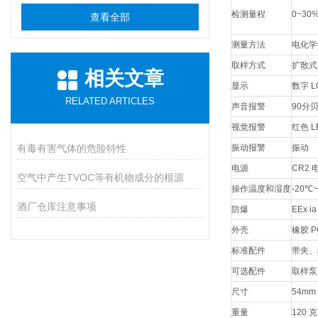
检测量程
0~30
查看全部
测量方法
电化学
取样方式
扩散式
相关文章
显示
数字 L
RELATED ARTICLES
声音报警
90分
视觉报警
红色 L
有毒有害气体的危险特性
振动报警
振动
电源
CR2 
空气中产生TVOC等有机物成分的根源
操作温度和湿度
-20℃
酒厂仓库注意事项
防爆
EEx ia
外壳
橡胶 P
标准配件
带夹、
可选配件
取样泵
尺寸
54m
重量
120