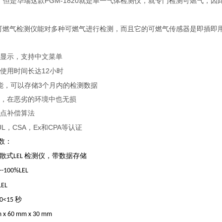
PGM-1820
。但是华瑞这款
就是单一气体检测仪，就专门检测可燃气，因
可燃气检测仪能对多种可燃气进行检测，而且它的可燃气传感器是即插即
形显示，支持中文菜单
12
，使用时间长达
小时
3
能，可以存储
个月内的检测数据
壳，在恶劣的环境中也无损
零点补偿算法
UL
CSA
Ex
CPA
，
，
和
等认证
数：
散式
检测仪，带数据存储
LEL
--100%LEL
LEL
秒
0<15
 x 60 mm x 30 mm