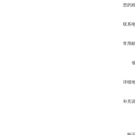
您的
联系
常用
详细
补充
验