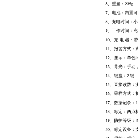
、重量：
6
235g
、电池：内置可
7
、充电时间：小
8
、工作时间：充
9
、充
电
器：带
10
、报警方式：
11
、显示：单色
12
、背光：手动
13
、键盘：
键
14
2
、直接读数：
15
、采样方式：
16
、数据记录：
17
、标定：两点
18
、防护等级：
19
I
、标定设备：
20