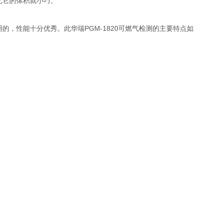
此它的体积就小巧。
PGM-1820
用的，性能十分优秀。此华瑞
可燃气检测的主要特点如