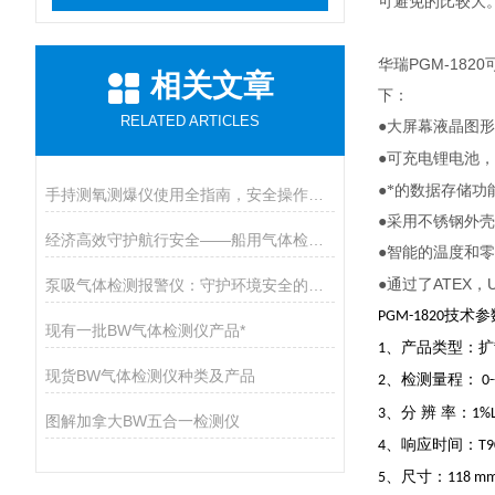
可避免的比较大
PGM-1820
华瑞
相关文章
下：
RELATED ARTICLES
●大屏幕液晶图
●可充电锂电池
●*的数据存储功
手持测氧测爆仪使用全指南，安全操作与维护的九大核心要点
●采用不锈钢外
经济高效守护航行安全——船用气体检测仪开启有毒气体防护新篇章
●智能的温度和
ATEX
泵吸气体检测报警仪：守护环境安全的智能卫士
●通过了
，
技术参
PGM-1820
现有一批BW气体检测仪产品*
、产品类型：扩
1
现货BW气体检测仪种类及产品
、检测量程：
2
0-
、分
辨
率：
3
1%
图解加拿大BW五合一检测仪
、响应时间：
4
T9
、尺寸：
5
118 mm