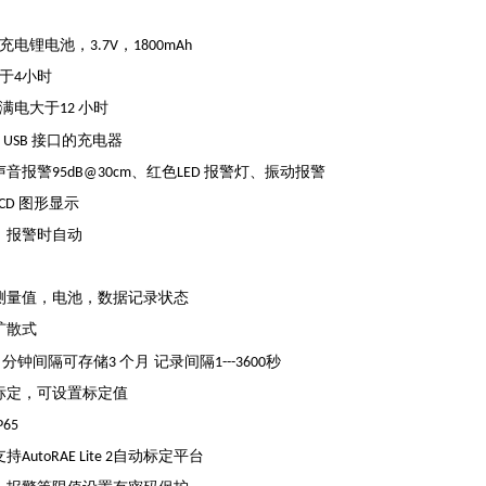
充电锂电池，
，
3.7V
1800mAh
于
小时
4
满电大于
小时
12
接口的充电器
USB
声音报警
、红色
报警灯、振动报警
95dB@30cm
LED
图形显示
LCD
，报警时自动
测量值，电池，数据记录状态
扩散式
分钟间隔可存储
个月
记录间隔
秒
1
3
1---3600
标定，可设置标定值
P65
支持
自动标定平台
AutoRAE Lite 2