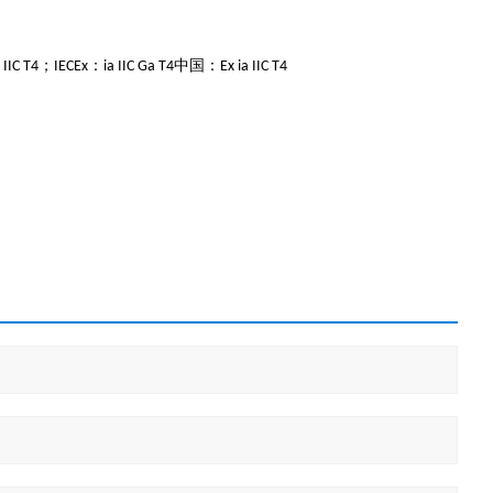
；
：
中国：
 IIC T4
IECEx
ia IIC Ga T4
Ex ia IIC T4