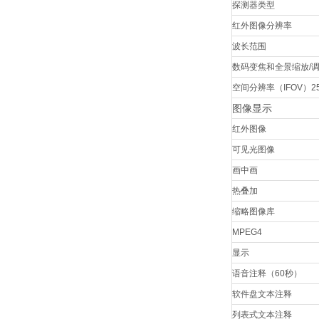
探测器类型
红外图像分辨率
波长范围
数码变焦和全景缩放/
空间分辨率（IFOV）2
图像显示
红外图像
可见光图像
画中画
热叠加
缩略图像库
MPEG4
显示
语音注释（60秒）
软件盘文本注释
列表式文本注释