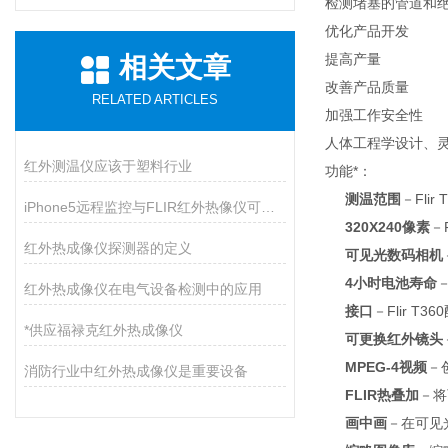
检测堵塞的管道和
优化产品开发
提高产量
相关文章
改善产品质量
RELATED ARTICLES
加强工作安全性
人体工程学设计、灵
红外测温仪应该于塑料行业
功能*：
测温范围
－Fli
iPhone5远程监控与FLIR红外热像仪可兼容
320X240像素
－
红外热成像仪探测器的定义
可见光数码相机
4小时电池寿命
红外热成像仪在电气设备检测中的应用
接口
－Flir 
*供应福禄克红外热成像仪
可更换红外镜头
MPEG-4视频
－
消防行业中红外热成像仪是重要设备
FLIR热叠加
－将
画中画
－在可见