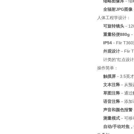
缩略图像库
－缩
全辐射JPG图像
人体工程学设计：
可旋转镜头
－1
重量轻便880g
－
IP54
－Flir 
外观设计
－Fl
计类的“红点设计
操作简单：
触摸屏
－3.5
文本注释
－从预
草图注释
－通过
语音注释
－添加
声音和颜色报警
测量模式
－可移
自动/手动对焦