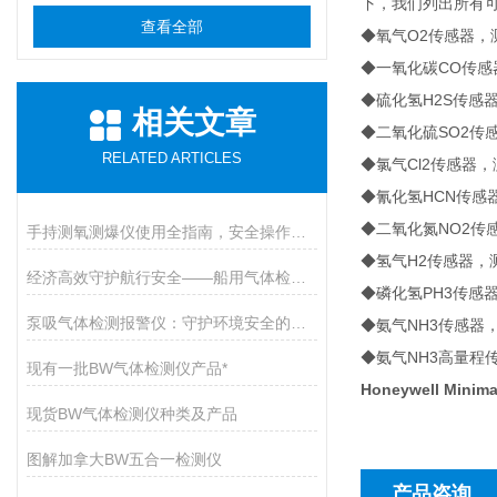
下，我们列出所有
查看全部
O2
◆氧气
传感器，
CO
◆一氧化碳
传感
H2S
◆硫化氢
传感
相关文章
SO2
◆二氧化硫
传
RELATED ARTICLES
Cl2
◆氯气
传感器，
HCN
◆氰化氢
传感
NO2
◆二氧化氮
传
手持测氧测爆仪使用全指南，安全操作与维护的九大核心要点
H2
◆氢气
传感器，
经济高效守护航行安全——船用气体检测仪开启有毒气体防护新篇章
PH3
◆磷化氢
传感
泵吸气体检测报警仪：守护环境安全的智能卫士
NH3
◆氨气
传感器
NH3
◆氨气
高量程
现有一批BW气体检测仪产品*
Honeywell Min
现货BW气体检测仪种类及产品
图解加拿大BW五合一检测仪
产品咨询