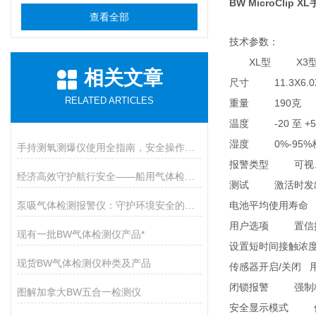
BW MicroClip
查看全部
技术参数：
XL
X3
型
相关文章
11.3X6.0X 
尺寸
RELATED ARTICLES
190
1
重量
克
-20
+5
温度
至
0%-95%
湿度
手持测氧测爆仪使用全指南，安全操作与维护的九大核心要点
报警类型
可视
经济高效守护航行安全——船用气体检测仪开启有毒气体防护新篇章
测试
激活时发
泵吸气体检测报警仪：守护环境安全的智能卫士
电池平均使用寿命
用户选项
置信
现有一批BW气体检测仪产品*
设置短时间接触浓
现货BW气体检测仪种类及产品
/
传感器开启
关闭
闭锁报警
强制
图解加拿大BW五合一检测仪
安全显示模式