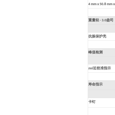
4 mm x 50.8 mm x
重量轻
盎司
- 3.0
抗振保护壳
峰值检测
zui近校准指示
寿命指示
卡钉