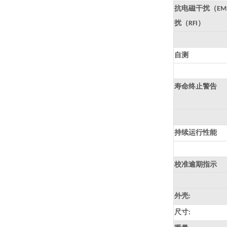
抗电磁干扰（
EM
扰（
）
RFI
自测
寿命终止警告
持续运行性能
校准逾期指示
外壳
:
尺寸
: