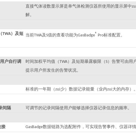
直接气体读数显示屏是单气体检测仪器所使用的显示屏中z
解。
（
）及短
TWA
®
当前
及
值的查看功能为
标准配置。
TWA
S
GasBadge
Pro
）
用户自行调
时间加权平均值（
）及短期暴露极限（
）告警可由用
TWA
S
提示用户所发生的告警状况。
标准的一年期（zui少）数据记录能量（业内zui大的内存）
录间隔
可调节的记录间隔使用户能够选择仪器记录信息的频率。
连接
数据链路为选配附件，可实现告警事件、仪器详
GasBadge