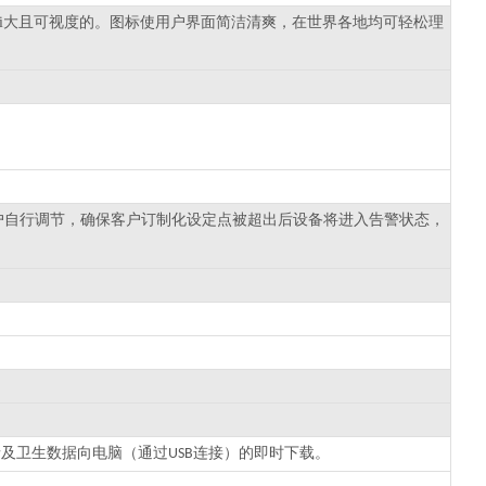
ui大且可视度的。图标使用户界面简洁清爽，在世界各地均可轻松理
户自行调节，确保客户订制化设定点被超出后设备将进入告警状态，
。
情及卫生数据向电脑（通过
连接）的即时下载。
USB