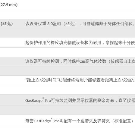
）
 27.9 mm
（
克）
该设备仅重
盎司（
克），可舒适佩戴于身体任何部位
85
3.0
85
起保护作用的橡胶填充物使设备极为耐用，拿捏起来十分便
该仪器可持续检测，同时保持zui高气体读数（传感器自
距上次校准时间
功能使终端用户能够查看距离上次校准的
“
"
®
可持续监测并显示仪器的剩余寿命，直至仪器
GasBadge
Pro
®
每套
均配有一个皮带夹及弹簧夹（标准配置
GasBadge
Pro