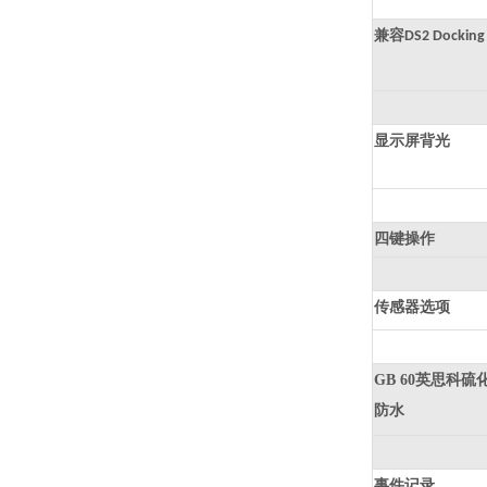
兼容
DS2 Docking
显示屏背光
四键操作
传感器选项
GB 60英思科
防水
事件记录