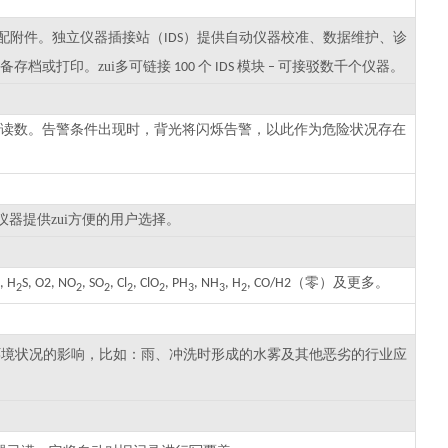
配附件。独立仪器插接站（
）提供自动仪器校准、数据维护、诊
IDS
存档或打印。zui多可链接
个
模块
可接驳数千个仪器。
100
IDS
–
读数。告警条件出现时，背光将闪烁告警，以此作为危险状况存在
器提供zui方便的用户选择。
（零）及更多。
, H
S, O2, NO
, SO
, Cl
, ClO
, PH
, NH
, H
, CO/H2
2
2
2
2
2
3
3
2
环境状况的影响，比如：雨、冲洗时形成的水雾及其他恶劣的行业应