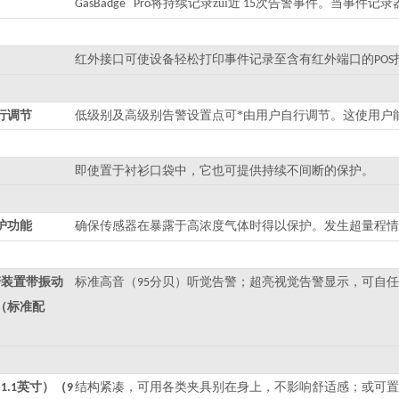
将持续记录zui近
次告警事件。当事件记录
GasBadge
Pro
15
红外接口可使设备轻松打印事件记录至含有红外端口的
POS
行调节
低级别及高级别告警设置点可*由用户自行调节。这使用户
即使置于衬衫口袋中，它也可提供持续不间断的保护。
护功能
确保传感器在暴露于高浓度气体时得以保护。发生超量程情
警装置带振动
标准高音（
分贝）听觉告警；超亮视觉告警显示，可自任
95
（标准配
英寸）（
结构紧凑，可用各类夹具别在身上，不影响舒适感；或可置
 1.1
9