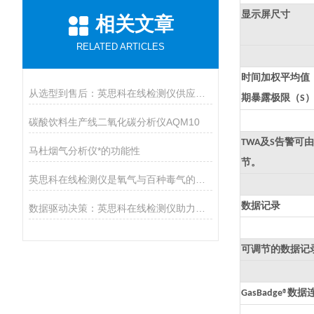
显示屏尺寸
相关文章
RELATED ARTICLES
时间加权平均值
从选型到售后：英思科在线检测仪供应商推荐上海华茗，解决您的后顾之忧
期暴露极限（
S
碳酸饮料生产线二氧化碳分析仪AQM10
及
告警可由
TWA
S
马杜烟气分析仪*的功能性
节。
英思科在线检测仪是氧气与百种毒气的精准猎手
数据记录
数据驱动决策：英思科在线检测仪助力工业生产提质增效
可调节的数据记
数据
GasBadge®