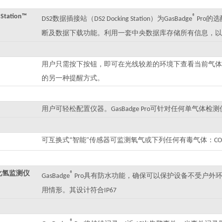
 Station™
®
数据插接站（
）为
的选
DS2
DS2 Docking Station
GasBadge
Pro
断及数据下载功能。利用一套中央数据库存储所有信息，以备
用户只需按下按钮，即可在光线较差的环境下查看当前气体
的另一种提醒方式。
用户可轻松配置仪器。
可针对任何单气体检测仪
GasBadge Pro
可互换式
智能
传感器可监测氧气或下列任何有毒气体：
“
"
CO
硫化氢监测仪
®
具有防水功能，确保可以保护设备不受户外
GasBadge
Pro
用情形。其设计符合
IP67
®