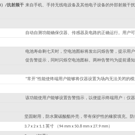
）
抗射频干
来自手机、手持无线电设备及其他电子设备的外部射频干扰
I
/
自动自测功能确保仪器、传感器及电路的正确运行。用户可
电池寿命剩七天时，空电池图标将发出闪烁告警，提示用户
促告警提示，同时闪烁空电池图标。两种告警均为提前通知
常开
性能使终端用户能够将仪器设置为场内无法关闭的模
“
"
该功能使用户能够设置告警指示，以便提示终端用户：仪器
坚固耐用，防水聚碳酸酯外壳，带有保护性的橡胶填充。防
英寸
3.7 x 2 x 1.1
（94 mm x 50.8 mm x 27.9 mm）