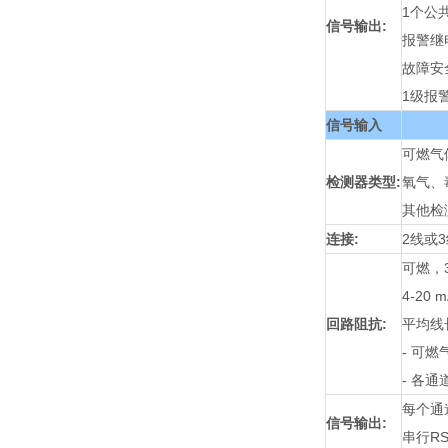
1个公
信号输出:
报警继
故障安
1级报
信号输入
可燃气
检测器类型:
氧气、
其他检
连接:
2线或
可燃，3线
4-20 
回路阻抗
:
平均线长
- 可燃气
- 各
每个通道
信号输出:
串行RS