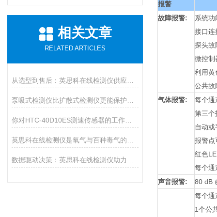
报警
故障报警:
系统功
相关文章
接口连
探头故
RELATED ARTICLES
微控制
利用黄
从选型到售后：英思科在线检测仪供应商推荐上海华茗，解决您的后顾之忧
公共故
气体报警:
每个通
泵吸式检测仪比扩散式检测仪更能保护人的身体健康
第三个
你对HTC-40D10ES测速传感器的工作原理了解多少？
自动或
英思科在线检测仪是氧气与百种毒气的精准猎手
报警点
红色L
数据驱动决策：英思科在线检测仪助力工业生产提质增效
每个通
声音报警:
80 dB 
每个通道
1个公