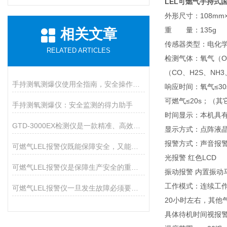
LEL可燃气手持式国
外形尺寸：108mm×
重 量：135g
相关文章
传感器类型：电化
RELATED ARTICLES
检测气体：氧气（O
（CO、H2S、NH3
手持测氧测爆仪使用全指南，安全操作与维护的九大核心要点
响应时间：氧气≤30
可燃气≤20s；（其
手持测氧测爆仪：安全监测的得力助手
时间显示：本机具
GTD-3000EX检测仪是一款精准、高效的环境安全卫士
显示方式：点阵液
报警方式：声音报警9
可燃气LEL报警仪既能保障安全，又能预防火灾
光报警 红色LCD
可燃气LEL报警仪是保障生产安全的重要设备
振动报警 内置振动
工作模式：连续工
可燃气LEL报警仪一旦发生故障必须要及时排除
20小时左右，其他
具体待机时间视报