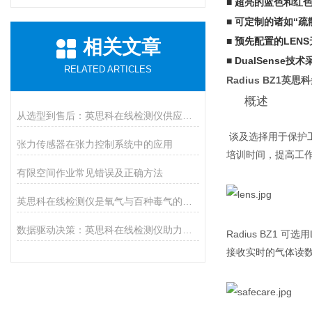
■ 超亮的蓝色和红色
■ 可定制的诸如“疏
■ 预先配置的LE
相关文章
■ DualSens
RELATED ARTICLES
Radius BZ1
概述
从选型到售后：英思科在线检测仪供应商推荐上海华茗，解决您的后顾之忧
谈及选择用于保护工
张力传感器在张力控制系统中的应用
培训时间，提高工
有限空间作业常见错误及正确方法
英思科在线检测仪是氧气与百种毒气的精准猎手
数据驱动决策：英思科在线检测仪助力工业生产提质增效
Radius BZ1
接收实时的气体读