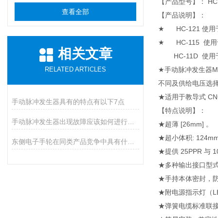
【产品型号】： HC
查看全部
【产品说明】：
★ HC-121 使用
★ HC-115 使用
相关文章
HC-11D 使用于
RELATED ARTICLES
★手动脉冲发生器Ma
不同及供给电压选
★适用于教导式 C
手动脉冲发生器具有的特点有以下7点
【特点说明】：
手动脉冲发生器出现故障应该如何进行排除？
★超薄 [26mm] 。
★超小体积: 124m
东侧电子手轮在同类产品竞争中具有什么优势？
★提供 25PPR 与 
★多种输出接口型式
★手持本体密封，防尘
★附电源指示灯（LED
★弹簧电缆标准联接