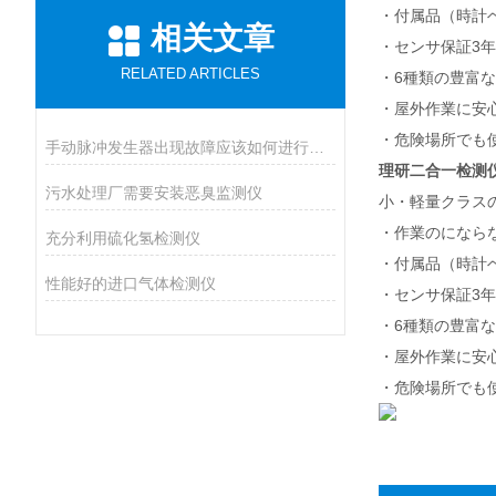
・付属品（時計
相关文章
・センサ保証3年
RELATED ARTICLES
・6種類の豊富
・屋外作業に安心の
・危険場所でも使
手动脉冲发生器出现故障应该如何进行排除？
理研二合一检测仪
污水处理厂需要安装恶臭监测仪
小・軽量クラス
・作業のになら
充分利用硫化氢检测仪
・付属品（時計
性能好的进口气体检测仪
・センサ保証3年
・6種類の豊富
・屋外作業に安心の
・危険場所でも使