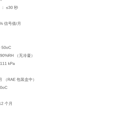
 ≤30 秒
% 信号值/月
 50oC
 90%RH （无冷凝）
11 kPa
月 （RAE 包装盒中）
0oC
2 个月