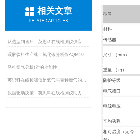
相关文章
型号
RELATED ARTICLES
材料
传感器
从选型到售后：英思科在线检测仪供应商推荐上海华茗，解决您的后顾之忧
碳酸饮料生产线二氧化碳分析仪AQM10
尺寸 （mm）
马杜烟气分析仪*的功能性
重量 （kg）
英思科在线检测仪是氧气与百种毒气的精准猎手
防护等级
电气接口
数据驱动决策：英思科在线检测仪助力工业生产提质增效
电源电压
平均功耗
相对湿度（无冷