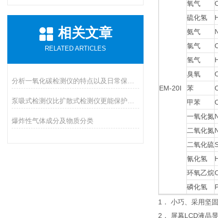
氧气
硫化氢
相关文章
氨气
氯气
C
RELATED ARTICLES
氢气
臭氧
分析一氧化碳检测仪的特点以及日常保养措施
EM-20Ⅰ
苯
泵吸式检测仪比扩散式检测仪更能保护人的身体健康
甲苯
一氧化氮
爆炸性气体成分及物质分类
二氧化氮
二氧化硫
氰化氢
环氧乙烷
磷化氢
1． 小巧、采用坚
2． 屏幕LCD液