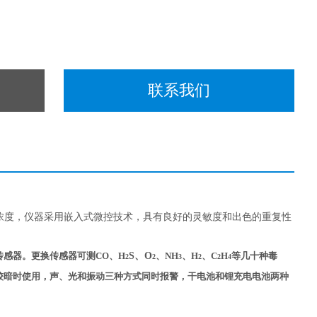
联系我们
浓度，仪器采用嵌入式微控技术，具有良好的灵敏度和出色的重复性
感器。更换传感器可测CO、H
S
、O
、NH
、H
、C
H
等几十种毒
2
2
3
2
2
4
较暗时使用，声、光和振动三种方式同时报警，干电池和锂充电电池两种