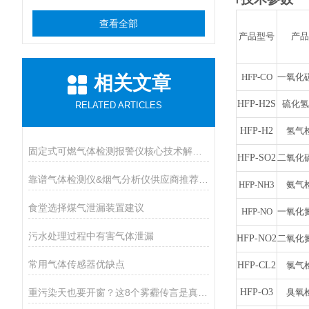
l
查看全部
产品型号
产品
HFP-CO
一氧化
相关文章
HFP-
H2S
硫化氢
RELATED ARTICLES
HFP-
H2
氢气
固定式可燃气体检测报警仪核心技术解析：传感原理与防爆等级设计
HFP-
SO2
二氧化
靠谱气体检测仪&烟气分析仪供应商推荐（进口Vs国产）
HFP-NH3
氨气
食堂选择煤气泄漏装置建议
HFP-NO
一氧化
污水处理过程中有害气体泄漏
HFP-
NO2
二氧化
常用气体传感器优缺点
HFP-
CL2
氯气
重污染天也要开窗？这8个雾霾传言是真是假
HFP-
O3
臭氧