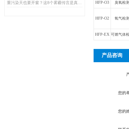
重污染天也要开窗？这8个雾霾传言是真是假
HFP-
O3
臭氧检
HFP-
O2
氧气检
HFP-
EX
可燃气体
产品咨询
您的
您的