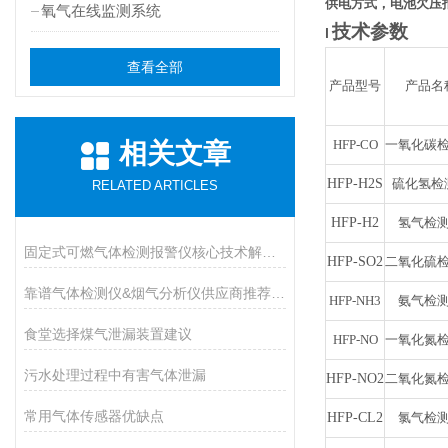
供电方式，电池欠压
氧气在线监测系统
技术参数
l
查看全部
产品型号
产品名
HFP-CO
一氧化碳
相关文章
HFP-
H2S
硫化氢检
RELATED ARTICLES
HFP-
H2
氢气检
固定式可燃气体检测报警仪核心技术解析：传感原理与防爆等级设计
HFP-
SO2
二氧化硫
靠谱气体检测仪&烟气分析仪供应商推荐（进口Vs国产）
HFP-NH3
氨气检
食堂选择煤气泄漏装置建议
HFP-NO
一氧化氮
污水处理过程中有害气体泄漏
HFP-
NO2
二氧化氮
常用气体传感器优缺点
HFP-
CL2
氯气检