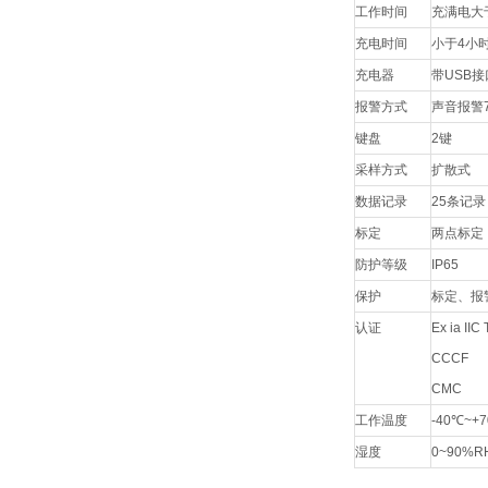
工作时间
充满电大
充电时间
小于
4
小
充电器
带
USB
接
报警方式
声音报警
键盘
2
键
采样方式
扩散式
数据记录
25
条记录
标定
两点标定
防护等级
IP65
保护
标定、报
认证
Ex ia IIC
CCCF
CMC
工作温度
-40
℃
~+7
湿度
0~90%R