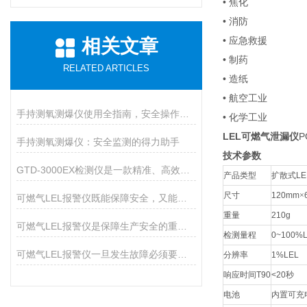
• 焦化
• 消防
• 应急救援
相关文章
• 制药
RELATED ARTICLES
• 造纸
• 航空工业
手持测氧测爆仪使用全指南，安全操作与维护的九大核心要点
• 化学工业
LEL可燃气泄漏仪
P
手持测氧测爆仪：安全监测的得力助手
技术参数
GTD-3000EX检测仪是一款精准、高效的环境安全卫士
产品类型
扩散式
LE
尺寸
120mm
×
可燃气LEL报警仪既能保障安全，又能预防火灾
重量
210g
可燃气LEL报警仪是保障生产安全的重要设备
检测量程
0~100%
可燃气LEL报警仪一旦发生故障必须要及时排除
分辨率
1%LEL
响应时间
T90
<20
秒
电池
内置可充