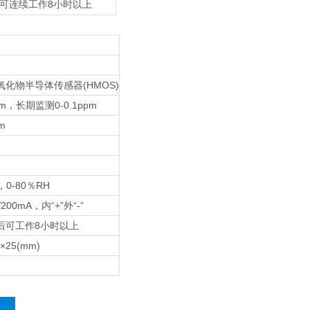
8
可连续工作
小时以上
氧化物半导体传感器(HMOS)
pm，长期监测0-0.1ppm
m
，0-80％RH
/200mA，内“+”外“-”
后可工作8小时以上
0×25(mm)