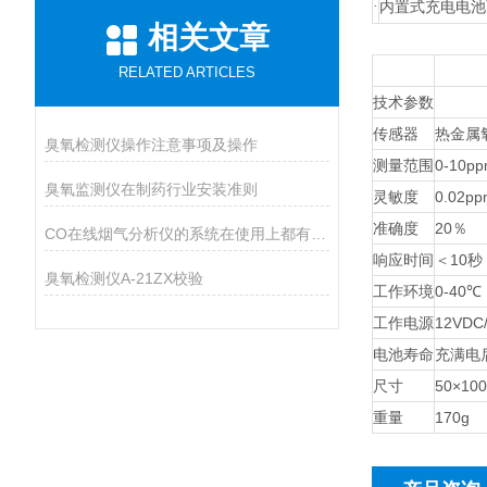
·
内置式充电电池
相关文章
RELATED ARTICLES
技术参数
传感器
热金属
臭氧检测仪操作注意事项及操作
测量范围
0-10p
臭氧监测仪在制药行业安装准则
灵敏度
0.02pp
准确度
20％
CO在线烟气分析仪的系统在使用上都有哪些优势？
响应时间
＜10秒
臭氧检测仪A-21ZX校验
工作环境
0-40℃
工作电源
12VDC
电池寿命
充满电
尺寸
50×10
重量
170g